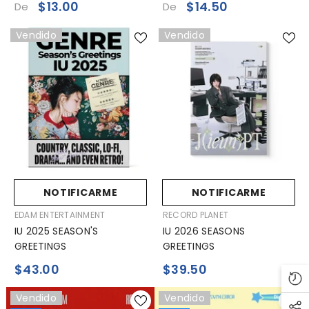
$13.00
$14.50
De
De
Vendido
Vendido
NOTIFICARME
NOTIFICARME
VENDEDOR:
VENDEDOR:
EDAM ENTERTAINMENT
RECORD PLANET
IU 2025 SEASON'S
IU 2026 SEASONS
GREETINGS
GREETINGS
$43.00
$39.50
Vendido
Vendido