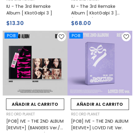
IU - The 3rd Remake
IU - The 3rd Remake
Album [ KkotGalpi 3 ]
Album [ KkotGalpi 3 ]
(CDP Ver.)
$13.30
$68.00
POB
POB
AÑADIR AL CARRITO
AÑADIR AL CARRITO
VENDEDOR:
VENDEDOR:
RECORD PLANET
RECORD PLANET
[POB] IVE - THE 2ND ALBUM
[POB] IVE - THE 2ND ALBUM
[REVIVE+] (BANGERS Ver./
[REVIVE+] LOVED IVE Ver.
CHALLENGERS Ver.)