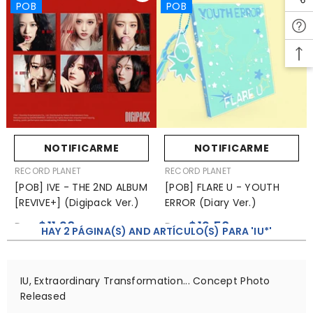
POB
POB
NOTIFICARME
NOTIFICARME
VENDEDOR:
VENDEDOR:
RECORD PLANET
RECORD PLANET
[POB] IVE - THE 2ND ALBUM
[POB] FLARE U - YOUTH
[REVIVE+] (Digipack Ver.)
ERROR (Diary Ver.)
$11.20
$12.50
De
De
HAY 2 PÁGINA(S) AND ARTÍCULO(S) PARA 'IU*'
IU, Extraordinary Transformation... Concept Photo
Released