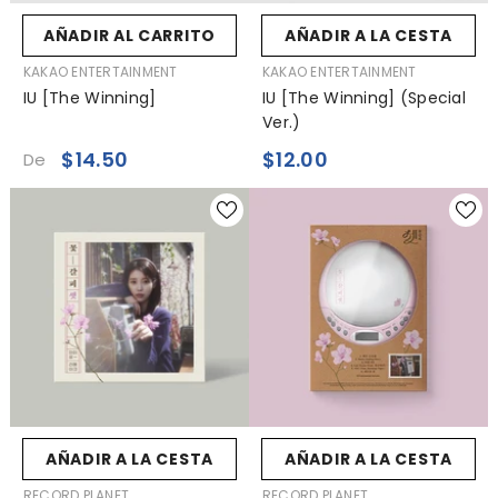
AÑADIR AL CARRITO
AÑADIR A LA CESTA
VENDEDOR:
VENDEDOR:
KAKAO ENTERTAINMENT
KAKAO ENTERTAINMENT
IU [The Winning]
IU [The Winning] (Special
Ver.)
$14.50
$12.00
De
AÑADIR A LA CESTA
AÑADIR A LA CESTA
VENDEDOR:
VENDEDOR:
RECORD PLANET
RECORD PLANET